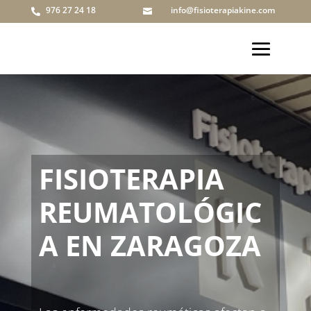
976 27 24 18
info@fisioterapiakine.com


FISIOTERAPIA
REUMATOLÓGIC
A EN ZARAGOZA