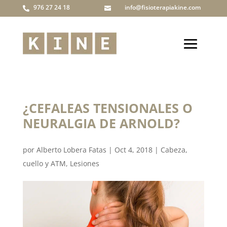
976 27 24 18
info@fisioterapiakine.com


¿CEFALEAS TENSIONALES O
NEURALGIA DE ARNOLD?
por
Alberto Lobera Fatas
|
Oct 4, 2018
|
Cabeza,
cuello y ATM
,
Lesiones