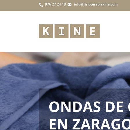
976 27 24 18
info@fisioterapiakine.com


ONDAS DE
EN ZARAG