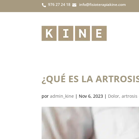
976 27 24 18
info@fisioterapiakine.com


¿QUÉ ES LA ARTROSI
por
admin_kine
|
Nov 6, 2023
|
Dolor, artrosis