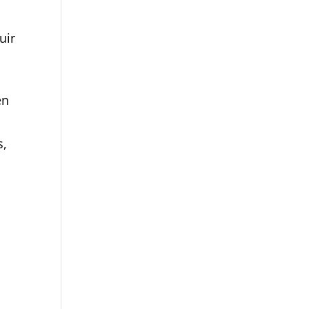
uir
en
s,