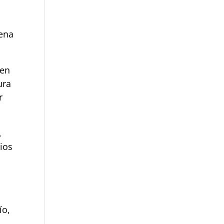
uena
men
ura
r
,
bios
a
ío,