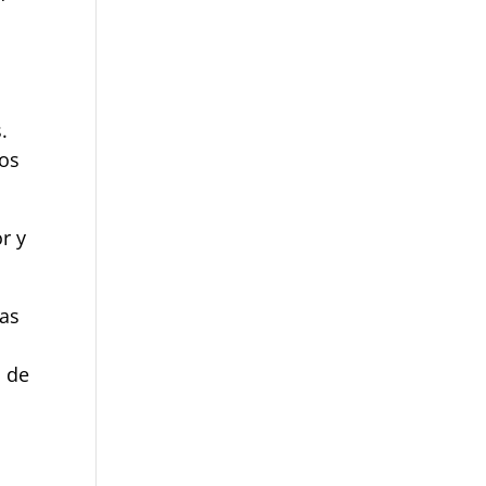
.
sos
r y
as
o de