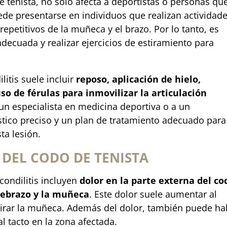
enista, no solo afecta a deportistas o personas qu
ede presentarse en individuos que realizan actividad
epetitivos de la muñeca y el brazo. Por lo tanto, es
ecuada y realizar ejercicios de estiramiento para
litis suele incluir
reposo, aplicación de hielo,
uso de férulas para inmovilizar la articulación
 un especialista en medicina deportiva o a un
óstico preciso y un plan de tratamiento adecuado para
ta lesión.
 DEL CODO DE TENISTA
ondilitis incluyen
dolor en la parte externa del co
tebrazo y la muñeca
. Este dolor suele aumentar al
tirar la muñeca. Además del dolor, también puede ha
al tacto en la zona afectada.