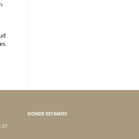
n
lud
des
DONDE ESTAMOS
-37,