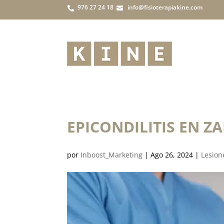
976 27 24 18
info@fisioterapiakine.com


EPICONDILITIS EN 
por
Inboost_Marketing
|
Ago 26, 2024
|
Lesion