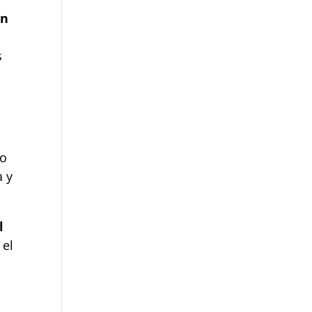
ón
s
zo
a y
l
 el