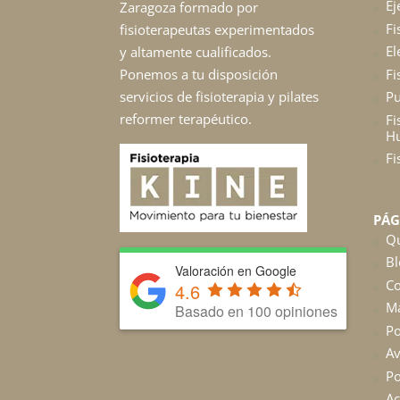
Ej
Zaragoza formado por
Fi
fisioterapeutas experimentados
El
y altamente cualificados.
Fi
Ponemos a tu disposición
servicios de fisioterapia y pilates
Pu
reformer terapéutico.
Fi
H
Fi
PÁG
Q
Bl
Valoración en Google
Co
4.6
M
Basado en 100 opiniones
Po
Av
Po
Ac