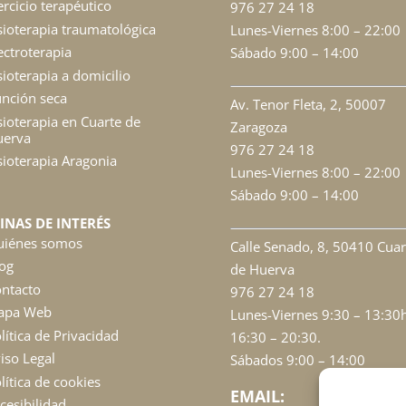
ercicio terapéutico
976 27 24 18
sioterapia traumatológica
Lunes-Viernes 8:00 – 22:00
ectroterapia
Sábado 9:00 – 14:00
sioterapia a domicilio
nción seca
Av. Tenor Fleta, 2, 50007
sioterapia en Cuarte de
Zaragoza
uerva
976 27 24 18
sioterapia Aragonia
Lunes-Viernes 8:00 – 22:00
Sábado 9:00 – 14:00
INAS DE INTERÉS
uiénes somos
Calle Senado, 8, 50410 Cuar
og
de Huerva
ntacto
976 27 24 18
apa Web
Lunes-Viernes 9:30 – 13:30
lítica de Privacidad
16:30 – 20:30.
iso Legal
Sábados 9:00 – 14:00
lítica de cookies
EMAIL:
cesibilidad