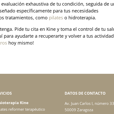
 evaluación exhaustiva de tu condición, seguida de u
iseñado específicamente para tus necesidades
ros tratamientos, como
pilates
o hidroterapia.
tenga. Pide tu cita en Kine y toma el control de tu sa
í para ayudarte a recuperarte y volver a tus activida
tros
hoy mismo!
VICIOS
DATOS DE CONTACTO
sioterapia Kine
Av. Juan Carlos I, número 33
lates reformer terapéutico
50009 Zaragoza