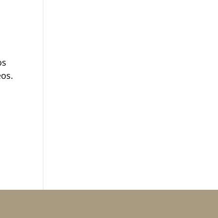
os
eos.