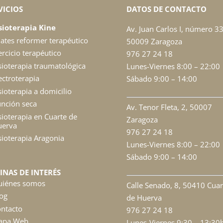
VICIOS
DATOS DE CONTACTO
sioterapia Kine
Av. Juan Carlos I, número 33
lates reformer terapéutico
50009 Zaragoza
ercicio terapéutico
976 27 24 18
sioterapia traumatológica
Lunes-Viernes 8:00 – 22:00
ectroterapia
Sábado 9:00 – 14:00
sioterapia a domicilio
nción seca
Av. Tenor Fleta, 2, 50007
sioterapia en Cuarte de
Zaragoza
uerva
976 27 24 18
sioterapia Aragonia
Lunes-Viernes 8:00 – 22:00
Sábado 9:00 – 14:00
INAS DE INTERÉS
uiénes somos
Calle Senado, 8, 50410 Cuar
og
de Huerva
ntacto
976 27 24 18
apa Web
Lunes-Viernes 9:30 – 13:30