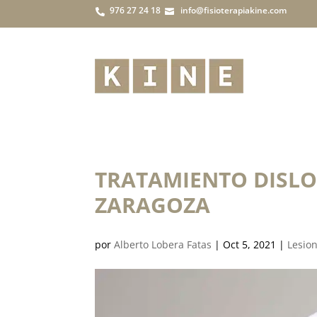
976 27 24 18
info@fisioterapiakine.com


TRATAMIENTO DISL
ZARAGOZA
por
Alberto Lobera Fatas
|
Oct 5, 2021
|
Lesio