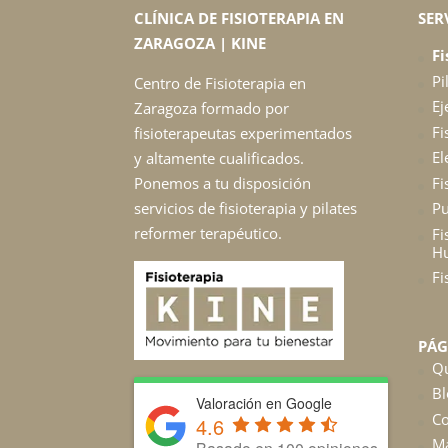
CLÍNICA DE FISIOTERAPIA EN
SER
ZARAGOZA | KINE
Fi
Pi
Centro de Fisioterapia en
Ej
Zaragoza formado por
Fi
fisioterapeutas experimentados
El
y altamente cualificados.
Fi
Ponemos a tu disposición
servicios de fisioterapia y pilates
Pu
reformer terapéutico.
Fi
H
Fi
PÁG
Q
Bl
Valoración en Google
Co
4.6
M