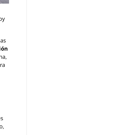
oy
las
ión
na,
era
es
o,