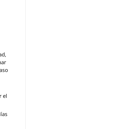
ad,
nar
caso
r el
días